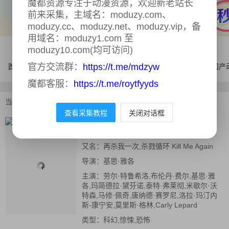
魔都资源专注于动漫资源，欢迎新老站长
前来采集，主域名：moduzy.com、
moduzy.cc、moduzy.net、moduzy.vip，备
用域名：moduzy1.com 至
moduzy10.com(均可访问)
官方交流群：
https://t.me/mdzyw
首页
电影
连续剧
综艺
体育
AI漫剧
国产
魔都客服：
https://t.me/roytfyyds
当前位置：
首页
>
电影
>
杀戮循环
查看采集教程
关闭对话框
杀戮循环
正片
又名：
再杀我一次,杀戮循环 Kill Me Again
导演：
基思·雅各
主演：
劳尔·特鲁希洛,布伦丹·费尔,基思·雅
各,玛简德拉·黛芬诺,泰特·弗莱彻,米歇尔·沃
特森,马修·佩奇,唐纳德·赛罗尼,洛拉·玛汀内
斯-康宁安,莫里斯·格林,Carly Lepard
类型：
科幻,惊悚,恐怖