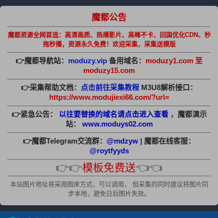
魔都公告
魔都资源全网首选：高清画质、热播影片、高峰不卡、回国优化CDN、秒
拖秒播，资源永久免费！欢迎采集，采集送模版
👉魔都导航站：
moduzy.vip
备用域名：
moduzy1.com 至
moduzy15.com
👉采集帮助文档：
点击前往采集教程
M3U8解析接口：
https://www.modujiexi66.com/?url=
👉紧急公告：
以往要替换的域名请点击进入查看
，魔都演示
站：
www.moduys02.com
👉魔都Telegram交流群：
@mdzyw
| 魔都在线客服：
@roytfyyds
👉👉
模板免费送
👈👈
本站图片地址将采用图床方式，可以调用， 但采集的同时建议将图片同
步本地，避免日后图片失效。