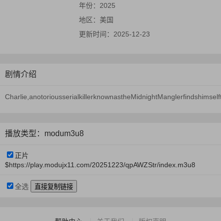
年份：
2025
地区：
美国
更新时间：
2025-12-23
剧情介绍
Charlie,anotoriousserialkillerknownastheMidnightManglerfindshimsel
播放类型：modum3u8
正片
$https://play.modujx11.com/20251223/qpAWZStr/index.m3u8
全选