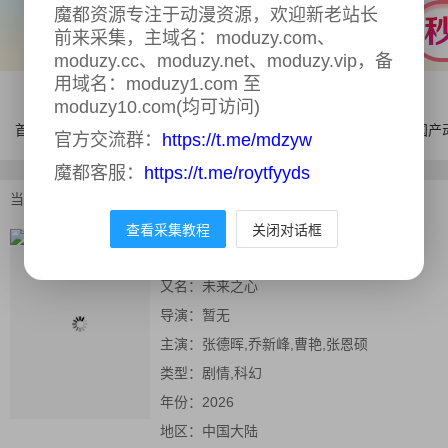
魔都资源专注于动漫资源，欢迎新老站长
前来采集，主域名：moduzy.com、
moduzy.cc、moduzy.net、moduzy.vip，备
用域名：moduzy1.com 至
moduzy10.com(均可访问)
首页
电影
连续剧
综艺
体育
AI漫剧
国产
官方交流群：
https://t.me/mdzyw
魔都客服：
https://t.me/roytfyyds
当前位置：
首页
>
电影
>
未来之心
查看采集教程
关闭对话框
未来之心
正片
又名：
未来之心
导演：
暂无
主演：
张德晖,乔新峰,曹艳,张恩硕
类型：
剧情,科幻
年份：
2026
地区：
中国大陆