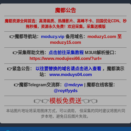
魔都公告
魔都资源全网首选：高清画质、热播影片、高峰不卡、回国优化CDN、秒
拖秒播，资源永久免费！欢迎采集，采集送模版
👉魔都导航站：
moduzy.vip
备用域名：
moduzy1.com 至
moduzy15.com
👉采集帮助文档：
点击前往采集教程
M3U8解析接口：
https://www.modujiexi66.com/?url=
👉紧急公告：
以往要替换的域名请点击进入查看
，魔都演示
站：
www.moduys04.com
👉魔都Telegram交流群：
@mdzyw
| 魔都在线客服：
@roytfyyds
👉👉
模板免费送
👈👈
本站图片地址将采用图床方式，可以调用， 但采集的同时建议将图片同
步本地，避免日后图片失效。