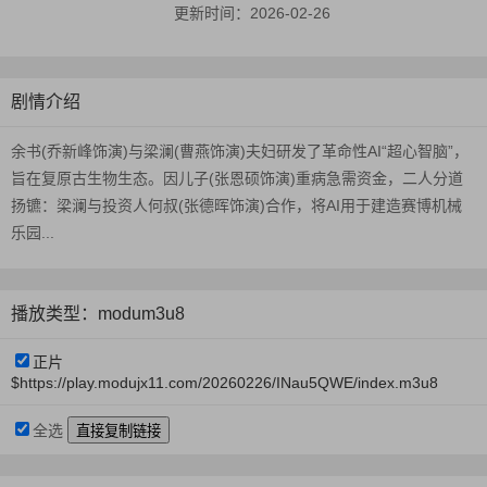
更新时间：
2026-02-26
剧情介绍
余书(乔新峰饰演)与梁澜(曹燕饰演)夫妇研发了革命性AI“超心智脑”，
旨在复原古生物生态。因儿子(张恩硕饰演)重病急需资金，二人分道
扬镳：梁澜与投资人何叔(张德晖饰演)合作，将AI用于建造赛博机械
乐园...
播放类型：modum3u8
正片
$https://play.modujx11.com/20260226/INau5QWE/index.m3u8
全选