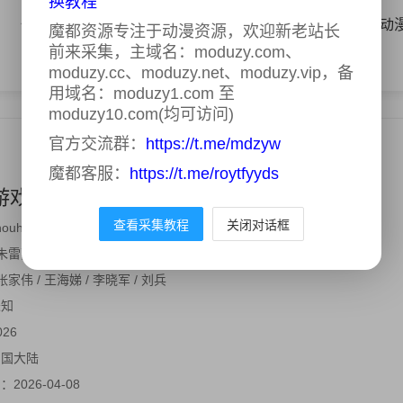
换教程
体育
AI漫剧
国产动漫
日韩动漫
欧美动
魔都资源专注于动漫资源，欢迎新老站长
前来采集，主域名：moduzy.com、
moduzy.cc、moduzy.net、moduzy.vip，备
用域名：moduzy1.com 至
moduzy10.com(均可访问)
官方交流群：
https://t.me/mdzyw
魔都客服：
https://t.me/roytfyyds
游戏
正片
查看采集教程
关闭对话框
houhuyouxi
 朱雷蒙 / 吴艺婕
 张家伟 / 王海娣 / 李晓军 / 刘兵
未知
026
中国大陆
间：
2026-04-08