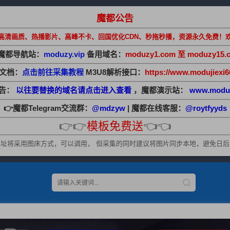
魔都公告
高清画质、热播影片、高峰不卡、回国优化CDN、秒拖秒播，资源永久免费！
魔都导航站：
moduzy.vip
备用域名：
moduzy1.com 至 moduzy15.
助文档：
点击前往采集教程
M3U8解析接口：
https://www.modujiexi6
公告：
以往要替换的域名请点击进入查看
，魔都演示站：
www.modu
👉魔都Telegram交流群：
@mdzyw
| 魔都在线客服：
@roytfyyds
👉👉
模板免费送
👈👈
址将采用图床方式，可以调用， 但采集的同时建议将图片同步本地，避免日后