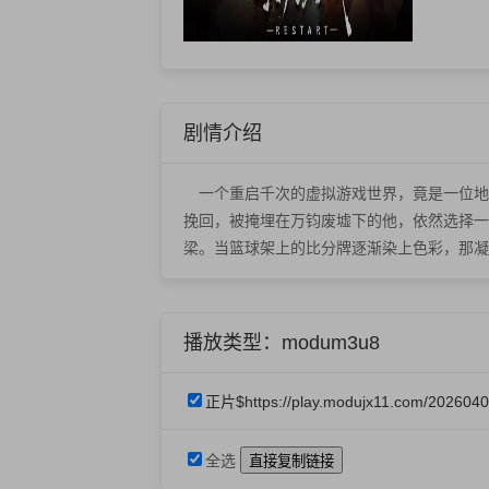
剧情介绍
一个重启千次的虚拟游戏世界，竟是一位地
挽回，被掩埋在万钧废墟下的他，依然选择一
梁。当篮球架上的比分牌逐渐染上色彩，那凝固
播放类型：modum3u8
正片$https://play.modujx11.com/202604
全选