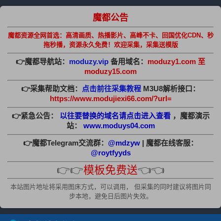
魔都公告
魔都资源全网首选：高清画质、热播影片、高峰不卡、回国优化CDN、秒
拖秒播，资源永久免费！欢迎采集，采集送模版
👉魔都导航站：
moduzy.vip
备用域名：
moduzy1.com 至
moduzy15.com
👉采集帮助文档：
点击前往采集教程
M3U8解析接口：
https://www.modujiexi66.com/?url=
👉紧急公告：
以往要替换的域名请点击进入查看
，魔都演示
站：
www.moduys04.com
👉魔都Telegram交流群：
@mdzyw
| 魔都在线客服：
@roytfyyds
👉👉
模板免费送
👈👈
本站图片地址将采用图床方式，可以调用， 但采集的同时建议将图片同
步本地，避免日后图片失效。