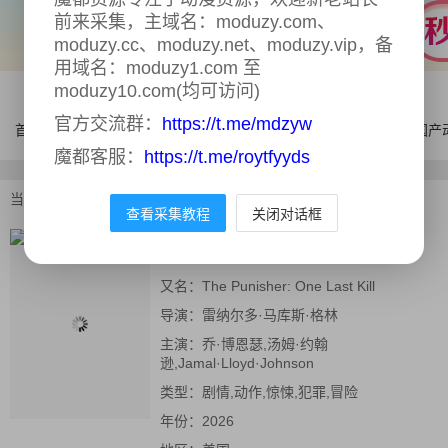
前来采集，主域名：moduzy.com、
moduzy.cc、moduzy.net、moduzy.vip，备
用域名：moduzy1.com 至
moduzy10.com(均可访问)
官方交流群：
https://t.me/mdzyw
首页
电影
连续剧
综艺
体育
AI漫剧
国产
魔都客服：
https://t.me/roytfyyds
当前位置：
首页
>
电影
>
惩罚者：最后一击
查看采集教程
关闭对话框
惩罚者：最后一击
正片
又名：
The Punisher: One Last Kill
导演：
雷纳尔多·马库斯·格林
主演：
乔·博恩瑟,汤姆·约翰
逊,Jamal·Lloyd·Johnson
类型：
剧情,动作,惊悚,犯罪,冒险
年份：
2026